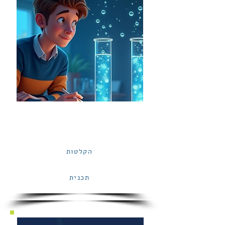
כנס #7
כלים שלובים | פברואר 25
הקלטות
תכנית