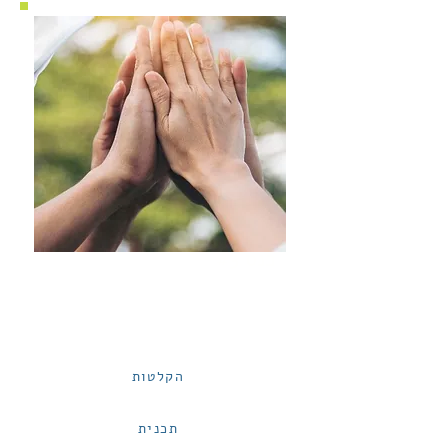
כנס #3
לומדים בעוצמה חזקים ביחד |
אוקטובר 23
הקלטות
תכנית