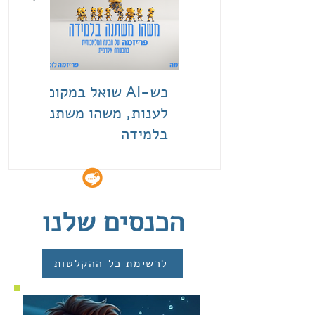
כש-AI שואל במקום
הבינה 
לענות, משהו משתנה
ככלי ל
בלמידה
בלמידה
מתי זה
לבלוג
פחות
הכנסים שלנו
לרשימת כל ההקלטות