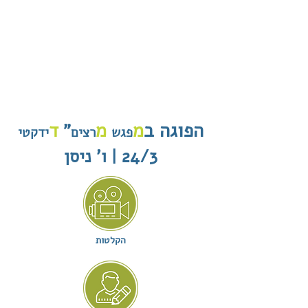
הפוגה ב
מ
מ
ד
"
פגש
רצים
ידקטי
24/3 | ו' ניסן
הקלטות