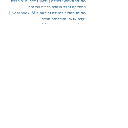
10:00 
תעתועי למידה | גדעון זיילר, יו"ר חברת 
מתודיקה וחבר הנהלה תכנית פריזמה
12:00 
תהליך לימידה והוראה ב NotebookLM | 
יעלה אגאי, האקדמית חמדת
16:00 
הערכה בעידן ה  AI | קרן טייטר, מכון מופת
18:00 
יצירת יחידות למידה אינטראקטיביות | צוף 
קולטון, בית רבקה
להרשמה
דוא"ל:
info@prizmalomedet.com
התחברו לקהילה שלנו
הצהרת נגישות