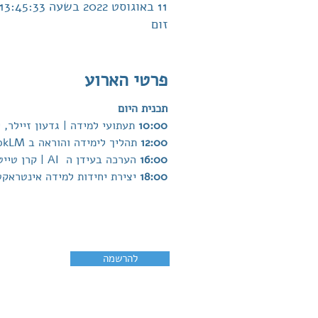
11 באוגוסט 2022 בשעה 13:45:33
זום
פרטי הארוע
תכנית היום
10:00 
תעתועי למידה | גדעון זיילר,
12:00 
תהליך לימידה והוראה ב NotebookLM | יעלה אגאי, האקדמית חמדת
16:00 
הערכה בעידן ה  AI | קרן טייטר, מכון מופת
18:00 
יצירת יחידות למידה אינטראקטי
להרשמה