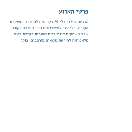
פרטי הארוע
הדגמת שילוב כלי AI בקורסים לחינוך: במשימות 
הקורס, כלי עזר לסטודנטים וכלי הערכה לקורס.
שלב משחקים דיגיטליים שפותחו בעזרת בינה 
מלאכותית להוראת נושאים מורכבים, כולל 
הצלחות מהשטח.
דגם התנסות מעשית הכולל פיתוח חוסן ותקוה 
באמצעות יצירה משמעותית בכלי בינה מלאכותית.
להרשמה