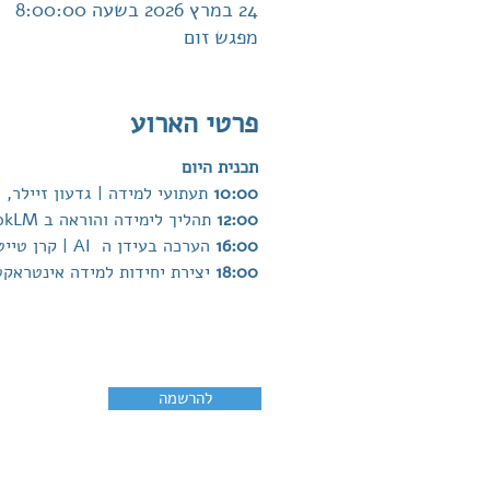
24 במרץ 2026 בשעה 8:00:00
מפגש זום
פרטי הארוע
תכנית היום
10:00 
תעתועי למידה | גדעון זיילר,
12:00 
תהליך לימידה והוראה ב NotebookLM | יעלה אגאי, האקדמית חמדת
16:00 
הערכה בעידן ה  AI | קרן טייטר, מכון מופת
18:00 
יצירת יחידות למידה אינטראקטי
להרשמה