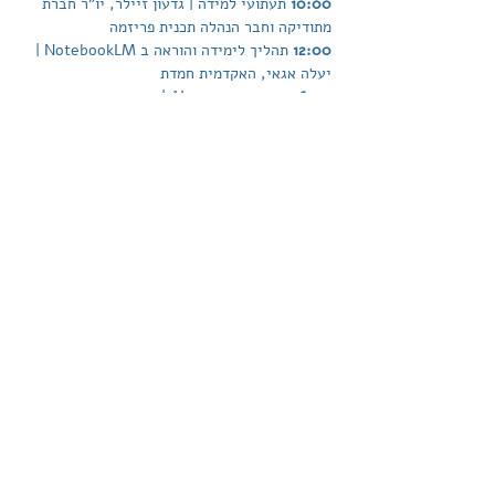
10:00 
תעתועי למידה | גדעון זיילר, יו"ר חברת 
מתודיקה וחבר הנהלה תכנית פריזמה
12:00 
תהליך לימידה והוראה ב NotebookLM | 
יעלה אגאי, האקדמית חמדת
16:00 
הערכה בעידן ה  AI | קרן טייטר, מכון מופת
18:00 
יצירת יחידות למידה אינטראקטיביות | צוף 
קולטון, בית רבקה
להרשמה
דוא"ל:
info@prizmalomedet.com
התחברו לקהילה שלנו
הצהרת נגישות