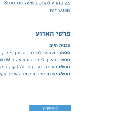
24 במרץ 2026 בשעה 8:00:00
מפגש זום
פרטי הארוע
תכנית היום
10:00 
תעתועי למידה | גדעון זיילר,
12:00 
תהליך לימידה והוראה ב NotebookLM | יעלה אגאי, האקדמית חמדת
16:00 
הערכה בעידן ה  AI | קרן טייטר, מכון מופת
18:00 
יצירת יחידות למידה אינטראקטי
להרשמה